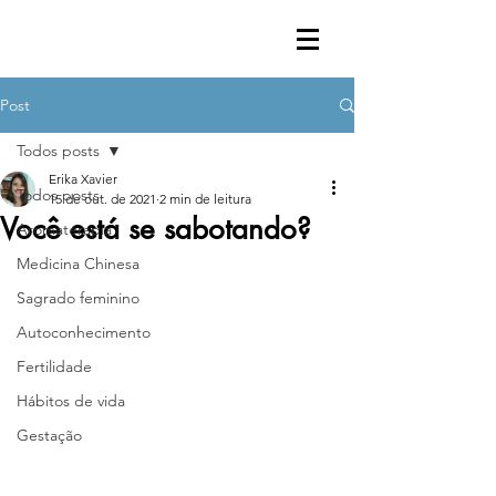
Post
Todos posts
Erika Xavier
Todos posts
15 de out. de 2021
2 min de leitura
Você está se sabotando?
Aromaterapia
Medicina Chinesa
Sagrado feminino
Autoconhecimento
Fertilidade
Hábitos de vida
Gestação