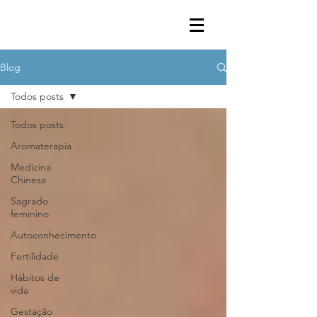
Blog
Todos posts
Todos posts
Aromaterapia
Medicina
Chinesa
Sagrado
feminino
Autoconhecimento
Fertilidade
Hábitos de
vida
Gestação